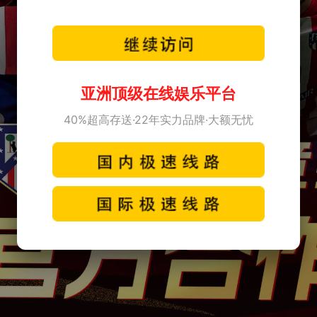
亚洲顶级在线娱乐平台
40%超高存送·22年实力品牌·大额无忧