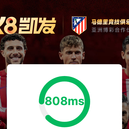
808ms